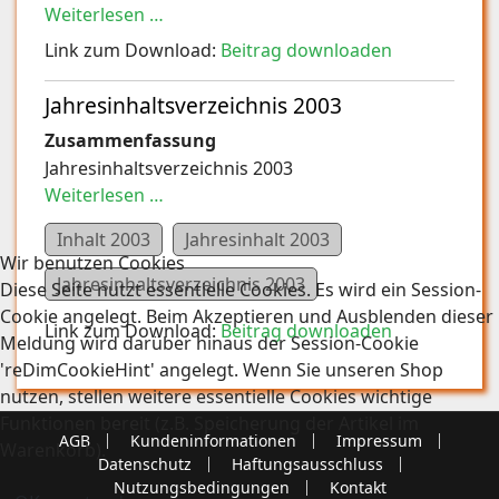
Weiterlesen …
Link zum Download:
Beitrag downloaden
Jahresinhaltsverzeichnis 2003
Zusammenfassung
Jahresinhaltsverzeichnis 2003
Weiterlesen …
Inhalt 2003
Jahresinhalt 2003
Wir benutzen Cookies
Jahresinhaltsverzeichnis 2003
Diese Seite nutzt essentielle Cookies. Es wird ein Session-
Cookie angelegt. Beim Akzeptieren und Ausblenden dieser
Link zum Download:
Beitrag downloaden
Meldung wird darüber hinaus der Session-Cookie
'reDimCookieHint' angelegt. Wenn Sie unseren Shop
nutzen, stellen weitere essentielle Cookies wichtige
Funktionen bereit (z.B. Speicherung der Artikel im
AGB
Kundeninformationen
Impressum
Warenkorb).
Datenschutz
Haftungsausschluss
Nutzungsbedingungen
Kontakt