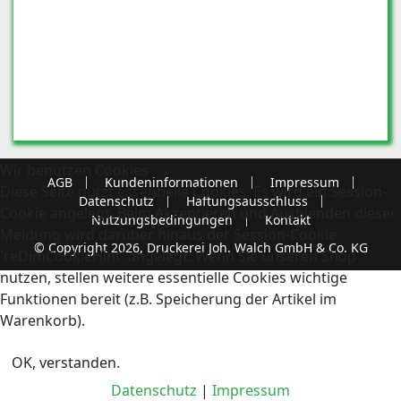
Wir benutzen Cookies
AGB
Kundeninformationen
Impressum
Diese Seite nutzt essentielle Cookies. Es wird ein Session-
Datenschutz
Haftungsausschluss
Cookie angelegt. Beim Akzeptieren und Ausblenden dieser
Nutzungsbedingungen
Kontakt
Meldung wird darüber hinaus der Session-Cookie
© Copyright 2026, Druckerei Joh. Walch GmbH & Co. KG
'reDimCookieHint' angelegt. Wenn Sie unseren Shop
nutzen, stellen weitere essentielle Cookies wichtige
Funktionen bereit (z.B. Speicherung der Artikel im
Warenkorb).
OK, verstanden.
Datenschutz
|
Impressum