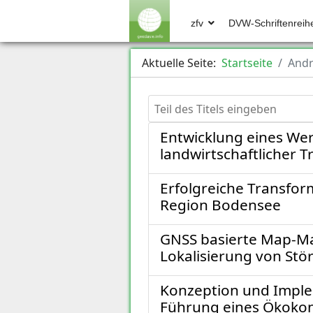
zfv
DVW-Schriftenreih
Aktuelle Seite:
Startseite
And
Teil des Titels eingeben
Entwicklung eines We
landwirtschaftlicher 
Erfolgreiche Transfo
Region Bodensee
GNSS basierte Map-Ma
Lokalisierung von St
Konzeption und Imple
Führung eines Ökoko