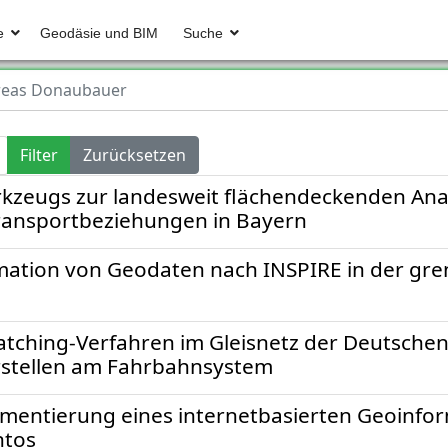
e
Geodäsie und BIM
Suche
reas Donaubauer
Filter
Zurücksetzen
rkzeugs zur landesweit flächendeckenden Ana
Transportbeziehungen in Bayern
rmation von Geodaten nach INSPIRE in der gr
tching-Verfahren im Gleisnetz der Deutschen
örstellen am Fahrbahnsystem
mentierung eines internetbasierten Geoinfo
ntos