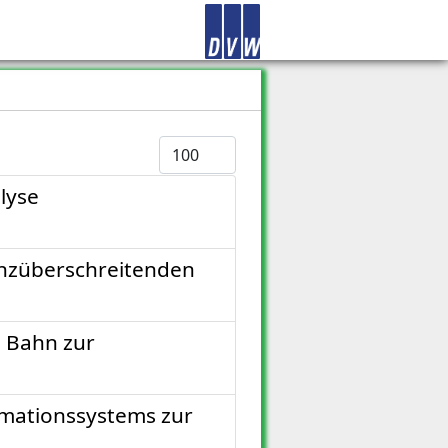
Anzeige #
lyse
enzüberschreitenden
 Bahn zur
rmationssystems zur