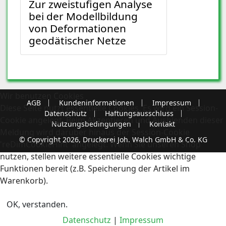
Zur zweistufigen Analyse
bei der Modellbildung
von Deformationen
geodätischer Netze
Wir benutzen Cookies
AGB
Kundeninformationen
Impressum
Diese Seite nutzt essentielle Cookies. Es wird ein Session-
Datenschutz
Haftungsausschluss
Cookie angelegt. Beim Akzeptieren und Ausblenden dieser
Nutzungsbedingungen
Kontakt
Meldung wird darüber hinaus der Session-Cookie
© Copyright 2026, Druckerei Joh. Walch GmbH & Co. KG
'reDimCookieHint' angelegt. Wenn Sie unseren Shop
nutzen, stellen weitere essentielle Cookies wichtige
Funktionen bereit (z.B. Speicherung der Artikel im
Warenkorb).
OK, verstanden.
Datenschutz
|
Impressum