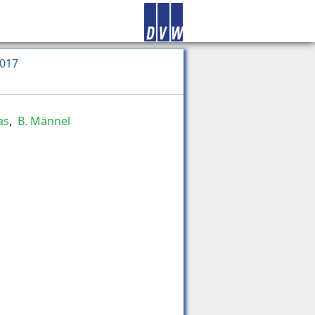
2017
as
,
B. Männel