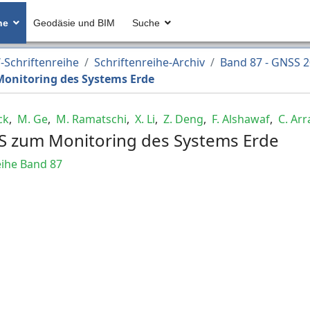
he
Geodäsie und BIM
Suche
Schriftenreihe
Schriftenreihe-Archiv
Band 87 - GNSS 
onitoring des Systems Erde
ck
,
M. Ge
,
M. Ramatschi
,
X. Li
,
Z. Deng
,
F. Alshawaf
,
C. Arr
S zum Monitoring des Systems Erde
ihe Band 87