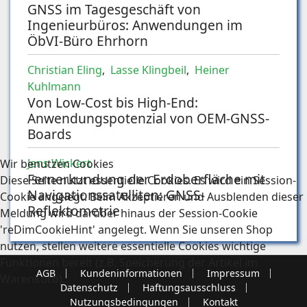
GNSS im Tagesgeschäft von
Ingenieurbüros: Anwendungen im
ÖbVI-Büro Ehrhorn
Christian Eling
,
Lasse Klingbeil
,
Heiner
Kuhlmann
Von Low-Cost bis High-End:
Anwendungspotenzial von OEM-GNSS-
Boards
Jens Wickert
Wir benutzen Cookies
Fernerkundung der Erdoberfläche mit
Diese Seite nutzt essentielle Cookies. Es wird ein Session-
Navigationssatelliten: GNSS-
Cookie angelegt. Beim Akzeptieren und Ausblenden dieser
Reflektometrie
Meldung wird darüber hinaus der Session-Cookie
'reDimCookieHint' angelegt. Wenn Sie unseren Shop
nutzen, stellen weitere essentielle Cookies wichtige
Funktionen bereit (z.B. Speicherung der Artikel im
AGB
Kundeninformationen
Impressum
Warenkorb).
Datenschutz
Haftungsausschluss
Nutzungsbedingungen
Kontakt