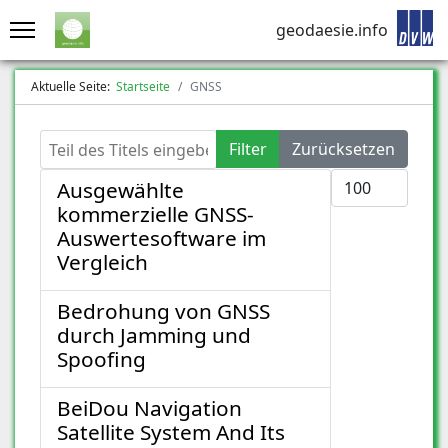
geodaesie.info
Aktuelle Seite:
Startseite
GNSS
Teil des Titels eingeben
Filter
Zurücksetzen
Anzeige #
Ausgewählte
kommerzielle GNSS-
Auswertesoftware im
Vergleich
Bedrohung von GNSS
durch Jamming und
Spoofing
BeiDou Navigation
Satellite System And Its