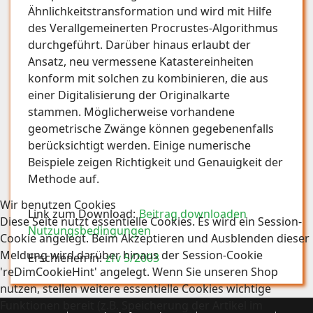
Ähnlichkeitstransformation und wird mit Hilfe
des Verallgemeinerten Procrustes-Algorithmus
durchgeführt. Darüber hinaus erlaubt der
Ansatz, neu vermessene Katastereinheiten
konform mit solchen zu kombinieren, die aus
einer Digitalisierung der Originalkarte
stammen. Möglicherweise vorhandene
geometrische Zwänge können gegebenenfalls
berücksichtigt werden. Einige numerische
Beispiele zeigen Richtigkeit und Genauigkeit der
Methode auf.
Wir benutzen Cookies
Link zum Download:
Beitrag downloaden
Diese Seite nutzt essentielle Cookies. Es wird ein Session-
Nutzungsbedingungen
Cookie angelegt. Beim Akzeptieren und Ausblenden dieser
Meldung wird darüber hinaus der Session-Cookie
Erschienen in:
zfv 5/2003
'reDimCookieHint' angelegt. Wenn Sie unseren Shop
nutzen, stellen weitere essentielle Cookies wichtige
Funktionen bereit (z.B. Speicherung der Artikel im