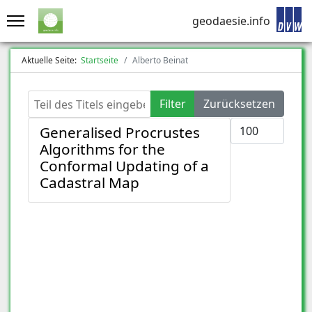
geodaesie.info
Aktuelle Seite:
Startseite
Alberto Beinat
Teil des Titels eingeben
Filter
Zurücksetzen
Anzeige #
Generalised Procrustes
Algorithms for the
Conformal Updating of a
Cadastral Map