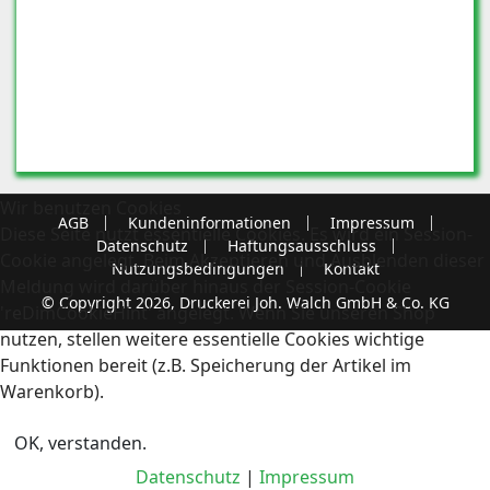
Wir benutzen Cookies
AGB
Kundeninformationen
Impressum
Diese Seite nutzt essentielle Cookies. Es wird ein Session-
Datenschutz
Haftungsausschluss
Cookie angelegt. Beim Akzeptieren und Ausblenden dieser
Nutzungsbedingungen
Kontakt
Meldung wird darüber hinaus der Session-Cookie
© Copyright 2026, Druckerei Joh. Walch GmbH & Co. KG
'reDimCookieHint' angelegt. Wenn Sie unseren Shop
nutzen, stellen weitere essentielle Cookies wichtige
Funktionen bereit (z.B. Speicherung der Artikel im
Warenkorb).
OK, verstanden.
Datenschutz
|
Impressum