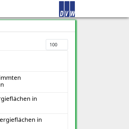
Anzeige #
timmten
en
gieflächen in
ergieflächen in