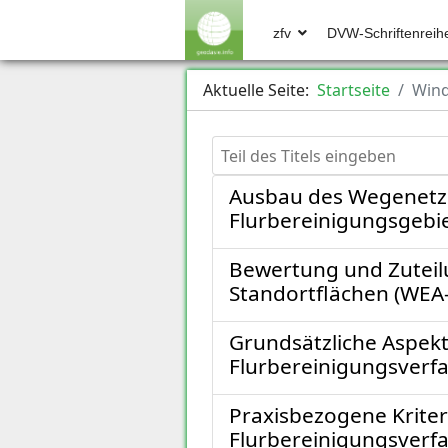
zfv
DVW-Schriftenreih
Aktuelle Seite:
Startseite
Wind
Teil des Titels eingeben
Ausbau des Wegenetze
Flurbereinigungsgebie
Bewertung und Zuteil
Standortflächen (WEA
Grundsätzliche Aspek
Flurbereinigungsverf
Praxisbezogene Kriter
Flurbereinigungsverf