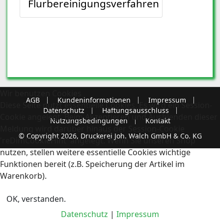
Flurbereinigungsverfahren
Wir benutzen Cookies
AGB
Kundeninformationen
Impressum
Diese Seite nutzt essentielle Cookies. Es wird ein Session-
Datenschutz
Haftungsausschluss
Cookie angelegt. Beim Akzeptieren und Ausblenden dieser
Nutzungsbedingungen
Kontakt
Meldung wird darüber hinaus der Session-Cookie
© Copyright 2026, Druckerei Joh. Walch GmbH & Co. KG
'reDimCookieHint' angelegt. Wenn Sie unseren Shop
nutzen, stellen weitere essentielle Cookies wichtige
Funktionen bereit (z.B. Speicherung der Artikel im
Warenkorb).
OK, verstanden.
Datenschutz
|
Impressum