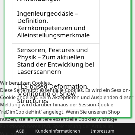
Ingenieurgeodäsie –
Definition,
Kernkompetenzen und
Alleinstellungsmerkmale
Sensoren, Features und
Physik – Zum aktuellen
Stand der Entwicklung bei
Laserscannern
Wir benutzen Cookies
TLS-based Deformation
Diese Seite nutzt essentielle Cookies. Es wird ein Session-
Monitoring of Snow
Cookie angelegt. Beim Akzeptieren und Ausblenden dieser
Structures
Meldung wird darüber hinaus der Session-Cookie
'reDimCookieHint' angelegt. Wenn Sie unseren Shop
nutzen, stellen weitere essentielle Cookies wichtige
Funktionen bereit (z.B. Speicherung der Artikel im
AGB
Kundeninformationen
Impressum
Warenkorb).