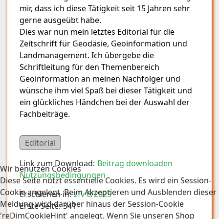
mir, dass ich diese Tätigkeit seit 15 Jahren sehr
gerne ausgeübt habe.
Dies war nun mein letztes Editorial für die
Zeitschrift für Geodäsie, Geoinformation und
Landmanagement. Ich übergebe die
Schriftleitung für den Themenbereich
Geoinformation an meinen Nachfolger und
wünsche ihm viel Spaß bei dieser Tätigkeit und
ein glückliches Händchen bei der Auswahl der
Fachbeiträge.
Editorial
Link zum Download:
Beitrag downloaden
Wir benutzen Cookies
Nutzungsbedingungen
Diese Seite nutzt essentielle Cookies. Es wird ein Session-
Cookie angelegt. Beim Akzeptieren und Ausblenden dieser
Erschienen in:
zfv 6/2025
Meldung wird darüber hinaus der Session-Cookie
Erste Seite:
341
'reDimCookieHint' angelegt. Wenn Sie unseren Shop