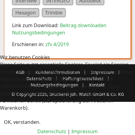
Interview
INTERGEO
Autodesk
Hexagon
Trimble
Link zum Download:
Beitrag downloaden
Nutzungsbedingungen
Erschienen in:
zfv 4/2019
Wir benutzen Cookies
Diese Seite nutzt essentielle Cookies. Es wird ein Session-
Cookie angelegt. Beim Akzeptieren und Ausblenden dieser
AGB
Kundeninformationen
Impressum
Meldung wird darüber hinaus der Session-Cookie
Datenschutz
Haftungsausschluss
Nutzungsbedingungen
Kontakt
'reDimCookieHint' angelegt. Wenn Sie unseren Shop
nutzen, stellen weitere essentielle Cookies wichtige
© Copyright 2026, Druckerei Joh. Walch GmbH & Co. KG
Funktionen bereit (z.B. Speicherung der Artikel im
Warenkorb).
OK, verstanden.
Datenschutz
|
Impressum