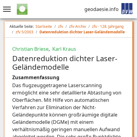
geodaesie.info
Aktuelle Seite:
Startseite
zfv
zfv-Archiv
zfv - 128. Jahrgang
zfv 5/2003
Datenreduktion dichter Laser-Geländemodelle
Christian Briese
,
Karl Kraus
Datenreduktion dichter Laser-
Geländemodelle
Zusammenfassung
Das flugzeuggetragene Laserscanning
ermöglicht eine sehr detaillierte Abtastung von
Oberflächen. Mit Hilfe von automatischen
Verfahren zur Elimination der Nicht-
Geländepunkte können großräumige digitale
Geländemodelle (DGMe) mit einem
verhältnismäßig geringen manuellen Aufwand
abgeleitet werden. Die sehr große Punktdichte,