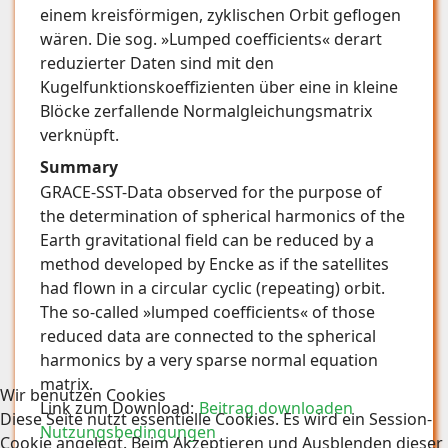
einem kreisförmigen, zyklischen Orbit geflogen
wären. Die sog. »Lumped coefficients« derart
reduzierter Daten sind mit den
Kugelfunktionskoeffizienten über eine in kleine
Blöcke zerfallende Normalgleichungsmatrix
verknüpft.
Summary
GRACE-SST-Data observed for the purpose of
the determination of spherical harmonics of the
Earth gravitational field can be reduced by a
method developed by Encke as if the satellites
had flown in a circular cyclic (repeating) orbit.
The so-called »lumped coefficients« of those
reduced data are connected to the spherical
harmonics by a very sparse normal equation
matrix.
Wir benutzen Cookies
Link zum Download:
Beitrag downloaden
Diese Seite nutzt essentielle Cookies. Es wird ein Session-
Nutzungsbedingungen
Cookie angelegt. Beim Akzeptieren und Ausblenden dieser