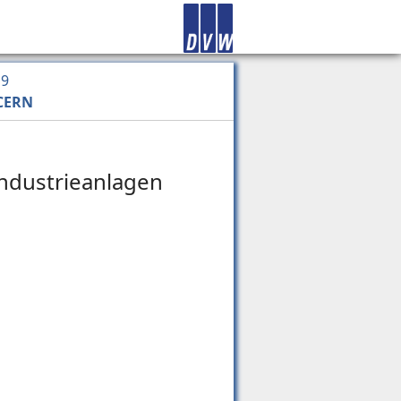
19
 CERN
Industrieanlagen