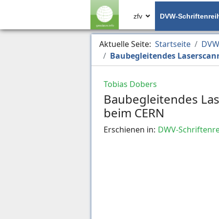
zfv
DVW-Schriftenrei
Aktuelle Seite:
Startseite
DVW-
Baubegleitendes Laserscann
Tobias Dobers
Baubegleitendes Las
beim CERN
Erschienen in:
DWV-Schriftenre