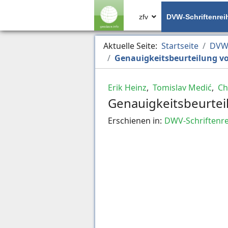
zfv
DVW-Schriftenrei
Aktuelle Seite:
Startseite
DVW-
Genauigkeitsbeurteilung v
Erik Heinz
,
Tomislav Medić
,
Ch
Genauigkeitsbeurtei
Erschienen in:
DWV-Schriftenre