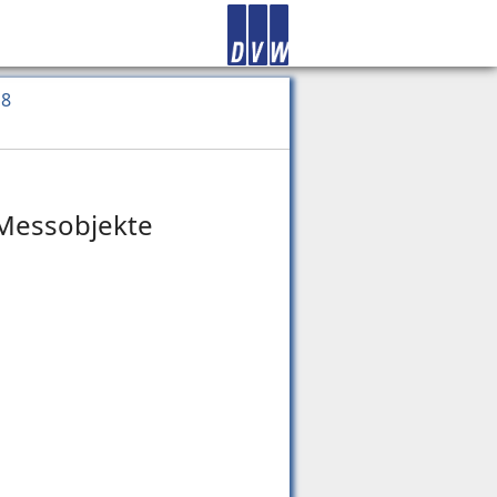
18
 Messobjekte