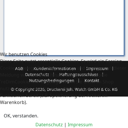
Wir benutzen Cookies
Diese Seite nutzt essentielle Cookies. Es wird ein Session-
Cookie angelegt. Beim Akzeptieren und Ausblenden dieser
AGB
Kundeninformationen
Impressum
Meldung wird darüber hinaus der Session-Cookie
Datenschutz
Haftungsausschluss
Nutzungsbedingungen
Kontakt
'reDimCookieHint' angelegt. Wenn Sie unseren Shop
nutzen, stellen weitere essentielle Cookies wichtige
© Copyright 2026, Druckerei Joh. Walch GmbH & Co. KG
Funktionen bereit (z.B. Speicherung der Artikel im
Warenkorb).
OK, verstanden.
Datenschutz
|
Impressum