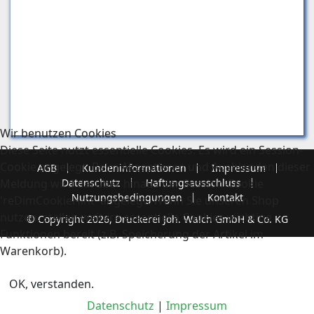
Wir benutzen Cookies
Diese Seite nutzt essentielle Cookies. Es wird ein Session-
Cookie angelegt. Beim Akzeptieren und Ausblenden dieser
AGB
Kundeninformationen
Impressum
Meldung wird darüber hinaus der Session-Cookie
Datenschutz
Haftungsausschluss
Nutzungsbedingungen
Kontakt
'reDimCookieHint' angelegt. Wenn Sie unseren Shop
nutzen, stellen weitere essentielle Cookies wichtige
© Copyright 2026, Druckerei Joh. Walch GmbH & Co. KG
Funktionen bereit (z.B. Speicherung der Artikel im
Warenkorb).
OK, verstanden.
Datenschutz
|
Impressum