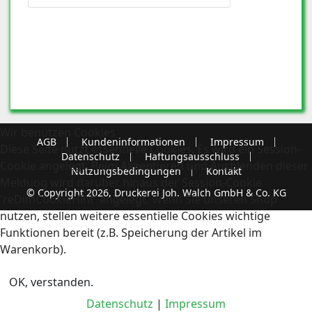
Wir benutzen Cookies
AGB
Kundeninformationen
Impressum
Diese Seite nutzt essentielle Cookies. Es wird ein Session-
Datenschutz
Haftungsausschluss
Cookie angelegt. Beim Akzeptieren und Ausblenden dieser
Nutzungsbedingungen
Kontakt
Meldung wird darüber hinaus der Session-Cookie
© Copyright 2026, Druckerei Joh. Walch GmbH & Co. KG
'reDimCookieHint' angelegt. Wenn Sie unseren Shop
nutzen, stellen weitere essentielle Cookies wichtige
Funktionen bereit (z.B. Speicherung der Artikel im
Warenkorb).
OK, verstanden.
Datenschutz
|
Impressum