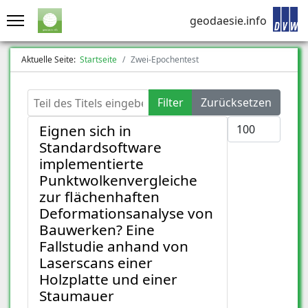
geodaesie.info
Aktuelle Seite:
Startseite
Zwei-Epochentest
Teil des Titels eingeben
Filter
Zurücksetzen
Anzeige #
Eignen sich in
Standardsoftware
implementierte
Punktwolkenvergleiche
zur flächenhaften
Deformationsanalyse von
Bauwerken? Eine
Fallstudie anhand von
Laserscans einer
Holzplatte und einer
Staumauer