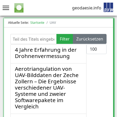
geodaesie.info
Aktuelle Seite:
Startseite
UAV
Teil des Titels eingeben
Filter
Zurücksetzen
Anzeige #
4 Jahre Erfahrung in der
Drohnenvermessung
Aerotriangulation von
UAV-Bilddaten der Zeche
Zollern – Die Ergebnisse
verschiedener UAV-
Systeme und zweier
Softwarepakete im
Vergleich