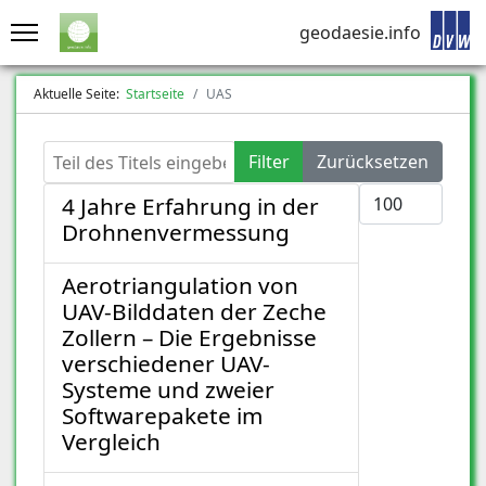
geodaesie.info
Aktuelle Seite:
Startseite
UAS
Teil des Titels eingeben
Filter
Zurücksetzen
Anzeige #
4 Jahre Erfahrung in der
Drohnenvermessung
Aerotriangulation von
UAV-Bilddaten der Zeche
Zollern – Die Ergebnisse
verschiedener UAV-
Systeme und zweier
Softwarepakete im
Vergleich