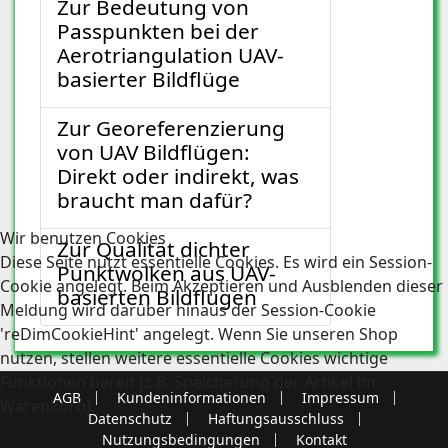
Zur Bedeutung von
Passpunkten bei der
Aerotriangulation UAV-
basierter Bildflüge
Zur Georeferenzierung
von UAV Bildflügen:
Direkt oder indirekt, was
braucht man dafür?
Wir benutzen Cookies
Zur Qualität dichter
Diese Seite nutzt essentielle Cookies. Es wird ein Session-
Punktwolken aus UAV-
Cookie angelegt. Beim Akzeptieren und Ausblenden dieser
basierten Bildflügen
Meldung wird darüber hinaus der Session-Cookie
'reDimCookieHint' angelegt. Wenn Sie unseren Shop
nutzen, stellen weitere essentielle Cookies wichtige
Funktionen bereit (z.B. Speicherung der Artikel im
AGB
Kundeninformationen
Impressum
Warenkorb).
Datenschutz
Haftungsausschluss
Nutzungsbedingungen
Kontakt