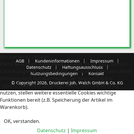
Wir benutzen Cookies
AGB
Kundeninformationen
Impressum
Diese Seite nutzt essentielle Cookies. Es wird ein Session-
Datenschutz
Haftungsausschluss
Cookie angelegt. Beim Akzeptieren und Ausblenden dieser
Nutzungsbedingungen
Kontakt
Meldung wird darüber hinaus der Session-Cookie
© Copyright 2026, Druckerei Joh. Walch GmbH & Co. KG
'reDimCookieHint' angelegt. Wenn Sie unseren Shop
nutzen, stellen weitere essentielle Cookies wichtige
Funktionen bereit (z.B. Speicherung der Artikel im
Warenkorb).
OK, verstanden.
Datenschutz
|
Impressum