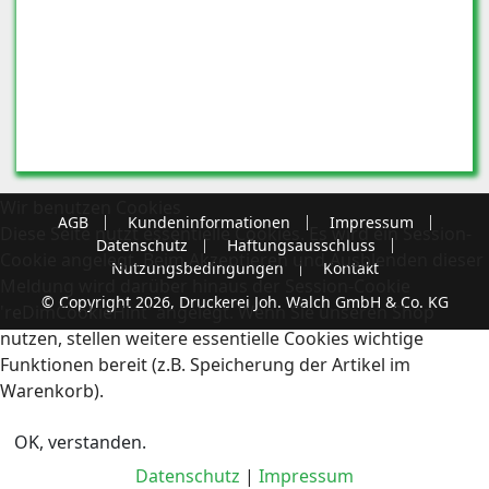
Wir benutzen Cookies
AGB
Kundeninformationen
Impressum
Diese Seite nutzt essentielle Cookies. Es wird ein Session-
Datenschutz
Haftungsausschluss
Cookie angelegt. Beim Akzeptieren und Ausblenden dieser
Nutzungsbedingungen
Kontakt
Meldung wird darüber hinaus der Session-Cookie
© Copyright 2026, Druckerei Joh. Walch GmbH & Co. KG
'reDimCookieHint' angelegt. Wenn Sie unseren Shop
nutzen, stellen weitere essentielle Cookies wichtige
Funktionen bereit (z.B. Speicherung der Artikel im
Warenkorb).
OK, verstanden.
Datenschutz
|
Impressum