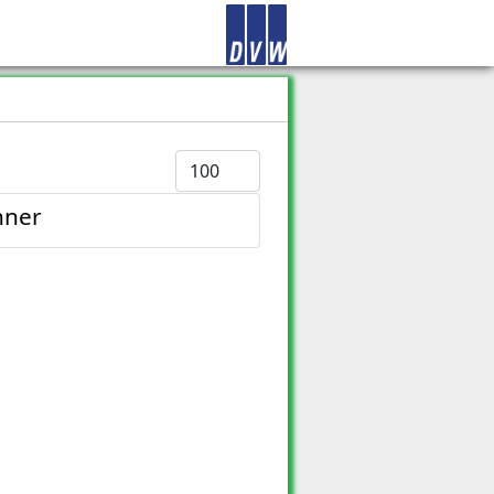
Anzeige #
nner