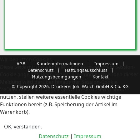
Wir benutzen Cookies
AGB
Kundeninformationen
Impressum
Diese Seite nutzt essentielle Cookies. Es wird ein Session-
Datenschutz
Haftungsausschluss
Cookie angelegt. Beim Akzeptieren und Ausblenden dieser
Nutzungsbedingungen
Kontakt
Meldung wird darüber hinaus der Session-Cookie
© Copyright 2026, Druckerei Joh. Walch GmbH & Co. KG
'reDimCookieHint' angelegt. Wenn Sie unseren Shop
nutzen, stellen weitere essentielle Cookies wichtige
Funktionen bereit (z.B. Speicherung der Artikel im
Warenkorb).
OK, verstanden.
Datenschutz
|
Impressum