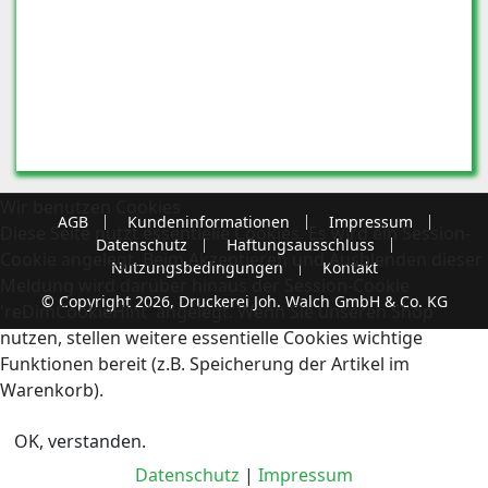
Wir benutzen Cookies
AGB
Kundeninformationen
Impressum
Diese Seite nutzt essentielle Cookies. Es wird ein Session-
Datenschutz
Haftungsausschluss
Cookie angelegt. Beim Akzeptieren und Ausblenden dieser
Nutzungsbedingungen
Kontakt
Meldung wird darüber hinaus der Session-Cookie
© Copyright 2026, Druckerei Joh. Walch GmbH & Co. KG
'reDimCookieHint' angelegt. Wenn Sie unseren Shop
nutzen, stellen weitere essentielle Cookies wichtige
Funktionen bereit (z.B. Speicherung der Artikel im
Warenkorb).
OK, verstanden.
Datenschutz
|
Impressum