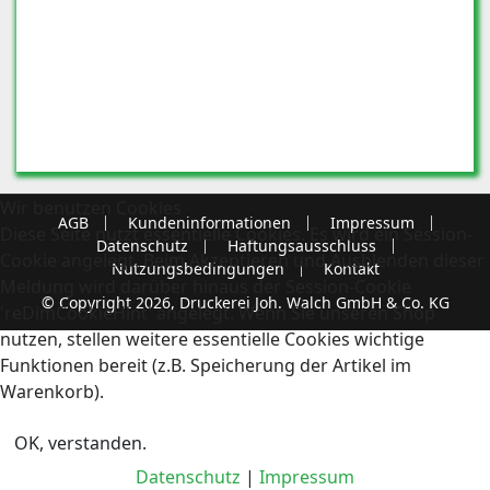
Wir benutzen Cookies
AGB
Kundeninformationen
Impressum
Diese Seite nutzt essentielle Cookies. Es wird ein Session-
Datenschutz
Haftungsausschluss
Cookie angelegt. Beim Akzeptieren und Ausblenden dieser
Nutzungsbedingungen
Kontakt
Meldung wird darüber hinaus der Session-Cookie
© Copyright 2026, Druckerei Joh. Walch GmbH & Co. KG
'reDimCookieHint' angelegt. Wenn Sie unseren Shop
nutzen, stellen weitere essentielle Cookies wichtige
Funktionen bereit (z.B. Speicherung der Artikel im
Warenkorb).
OK, verstanden.
Datenschutz
|
Impressum