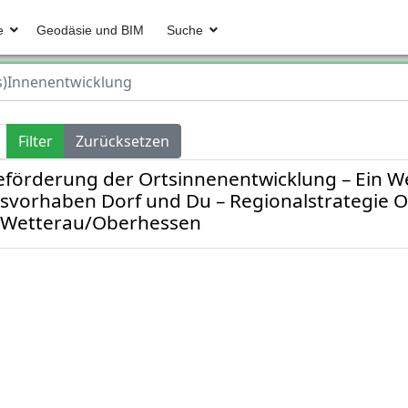
e
Geodäsie und BIM
Suche
s)Innenentwicklung
Filter
Zurücksetzen
förderung der Ortsinnenentwicklung – Ein We
orhaben Dorf und Du – Regionalstrategie O
n Wetterau/Oberhessen