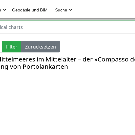
e
Geodäsie und BIM
Suche
ical charts
Filter
Zurücksetzen
ttelmeeres im Mittelalter – der »Compasso d
ung von Portolankarten