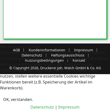
Wir benutzen Cookies
AGB
Kundeninformationen
Impressum
Diese Seite nutzt essentielle Cookies. Es wird ein Session-
Datenschutz
Haftungsausschluss
Cookie angelegt. Beim Akzeptieren und Ausblenden dieser
Nutzungsbedingungen
Kontakt
Meldung wird darüber hinaus der Session-Cookie
© Copyright 2026, Druckerei Joh. Walch GmbH & Co. KG
'reDimCookieHint' angelegt. Wenn Sie unseren Shop
nutzen, stellen weitere essentielle Cookies wichtige
Funktionen bereit (z.B. Speicherung der Artikel im
Warenkorb).
OK, verstanden.
Datenschutz
|
Impressum