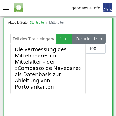
geodaesie.info
Aktuelle Seite:
Startseite
Mittelalter
Teil des Titels eingeben
Filter
Zurücksetzen
Anzeige #
Die Vermessung des
Mittelmeeres im
Mittelalter – der
»Compasso de Navegare«
als Datenbasis zur
Ableitung von
Portolankarten