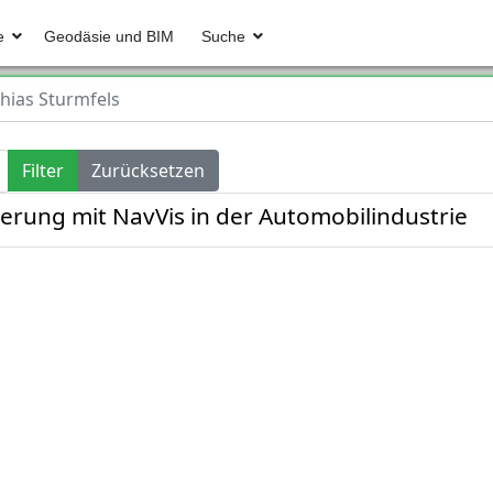
e
Geodäsie und BIM
Suche
hias Sturmfels
Filter
Zurücksetzen
rung mit NavVis in der Automobilindustrie