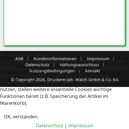
Wir benutzen Cookies
AGB
Kundeninformationen
Impressum
Diese Seite nutzt essentielle Cookies. Es wird ein Session-
Datenschutz
Haftungsausschluss
Cookie angelegt. Beim Akzeptieren und Ausblenden dieser
Nutzungsbedingungen
Kontakt
Meldung wird darüber hinaus der Session-Cookie
© Copyright 2026, Druckerei Joh. Walch GmbH & Co. KG
'reDimCookieHint' angelegt. Wenn Sie unseren Shop
nutzen, stellen weitere essentielle Cookies wichtige
Funktionen bereit (z.B. Speicherung der Artikel im
Warenkorb).
OK, verstanden.
Datenschutz
|
Impressum