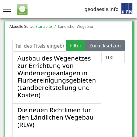
geodaesie.info
Aktuelle Seite:
Startseite
Ländlicher Wegebau
Teil des Titels eingeben
Filter
Zurücksetzen
Anzeige #
Ausbau des Wegenetzes
zur Errichtung von
Windenergieanlagen in
Flurbereinigungsgebieten
(Landbereitstellung und
Kosten)
Die neuen Richtlinien für
den Ländlichen Wegebau
(RLW)