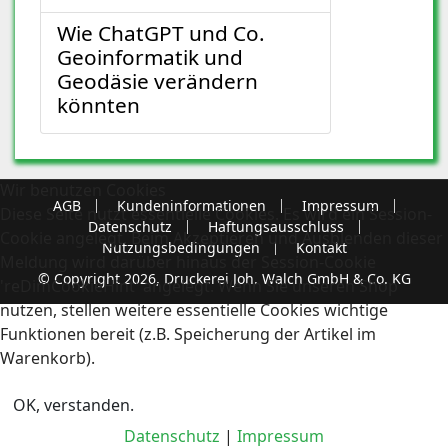
Wie ChatGPT und Co.
Geoinformatik und
Geodäsie verändern
könnten
Wir benutzen Cookies
AGB
Kundeninformationen
Impressum
Diese Seite nutzt essentielle Cookies. Es wird ein Session-
Datenschutz
Haftungsausschluss
Cookie angelegt. Beim Akzeptieren und Ausblenden dieser
Nutzungsbedingungen
Kontakt
Meldung wird darüber hinaus der Session-Cookie
© Copyright 2026, Druckerei Joh. Walch GmbH & Co. KG
'reDimCookieHint' angelegt. Wenn Sie unseren Shop
nutzen, stellen weitere essentielle Cookies wichtige
Funktionen bereit (z.B. Speicherung der Artikel im
Warenkorb).
OK, verstanden.
Datenschutz
|
Impressum