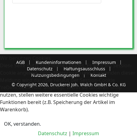
Wir benutzen Cookies
AGB
Kundeninformationen
Impressum
Diese Seite nutzt essentielle Cookies. Es wird ein Session-
Datenschutz
Haftungsausschluss
Cookie angelegt. Beim Akzeptieren und Ausblenden dieser
Nutzungsbedingungen
Kontakt
Meldung wird darüber hinaus der Session-Cookie
© Copyright 2026, Druckerei Joh. Walch GmbH & Co. KG
'reDimCookieHint' angelegt. Wenn Sie unseren Shop
nutzen, stellen weitere essentielle Cookies wichtige
Funktionen bereit (z.B. Speicherung der Artikel im
Warenkorb).
OK, verstanden.
Datenschutz
|
Impressum