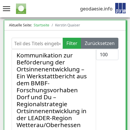
geodaesie.info
Aktuelle Seite:
Startseite
Kerstin Quaiser
Teil des Titels eingeben
Filter
Zurücksetzen
Anzeige #
Kommunikation zur
Beförderung der
Ortsinnenentwicklung –
Ein Werkstattbericht aus
dem BMBF-
Forschungsvorhaben
Dorf und Du –
Regionalstrategie
Ortsinnenentwicklung in
der LEADER-Region
Wetterau/Oberhessen