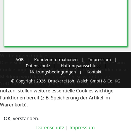
Wir benutzen Cookies
AGB
Kundeninformationen
Impressum
Diese Seite nutzt essentielle Cookies. Es wird ein Session-
Datenschutz
Haftungsausschluss
Cookie angelegt. Beim Akzeptieren und Ausblenden dieser
Nutzungsbedingungen
Kontakt
Meldung wird darüber hinaus der Session-Cookie
© Copyright 2026, Druckerei Joh. Walch GmbH & Co. KG
'reDimCookieHint' angelegt. Wenn Sie unseren Shop
nutzen, stellen weitere essentielle Cookies wichtige
Funktionen bereit (z.B. Speicherung der Artikel im
Warenkorb).
OK, verstanden.
Datenschutz
|
Impressum