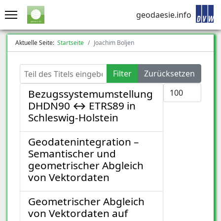
geodaesie.info
Aktuelle Seite:
Startseite
Joachim Boljen
Teil des Titels eingeben
Filter
Zurücksetzen
Anzeige #
Bezugssystemumstellung
DHDN90 ↔ ETRS89 in
Schleswig-Holstein
Geodatenintegration –
Semantischer und
geometrischer Abgleich
von Vektordaten
Geometrischer Abgleich
von Vektordaten auf