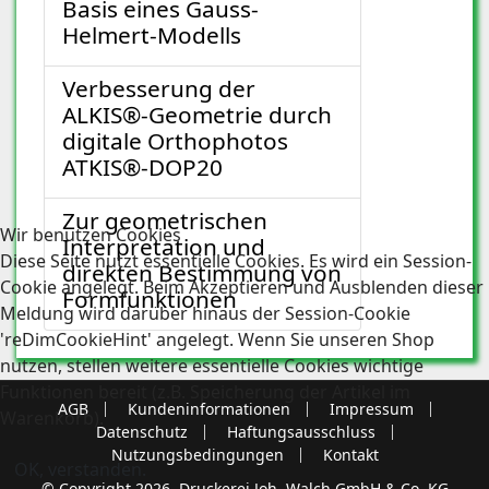
Basis eines Gauss-
Helmert-Modells
Verbesserung der
ALKIS®-Geometrie durch
digitale Orthophotos
ATKIS®-DOP20
Zur geometrischen
Wir benutzen Cookies
Interpretation und
Diese Seite nutzt essentielle Cookies. Es wird ein Session-
direkten Bestimmung von
Cookie angelegt. Beim Akzeptieren und Ausblenden dieser
Formfunktionen
Meldung wird darüber hinaus der Session-Cookie
'reDimCookieHint' angelegt. Wenn Sie unseren Shop
nutzen, stellen weitere essentielle Cookies wichtige
Funktionen bereit (z.B. Speicherung der Artikel im
AGB
Kundeninformationen
Impressum
Warenkorb).
Datenschutz
Haftungsausschluss
Nutzungsbedingungen
Kontakt
OK, verstanden.
© Copyright 2026, Druckerei Joh. Walch GmbH & Co. KG