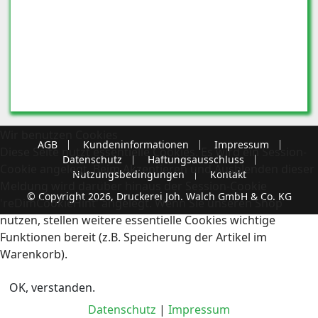
Wir benutzen Cookies
AGB
Kundeninformationen
Impressum
Diese Seite nutzt essentielle Cookies. Es wird ein Session-
Datenschutz
Haftungsausschluss
Cookie angelegt. Beim Akzeptieren und Ausblenden dieser
Nutzungsbedingungen
Kontakt
Meldung wird darüber hinaus der Session-Cookie
© Copyright 2026, Druckerei Joh. Walch GmbH & Co. KG
'reDimCookieHint' angelegt. Wenn Sie unseren Shop
nutzen, stellen weitere essentielle Cookies wichtige
Funktionen bereit (z.B. Speicherung der Artikel im
Warenkorb).
OK, verstanden.
Datenschutz
|
Impressum