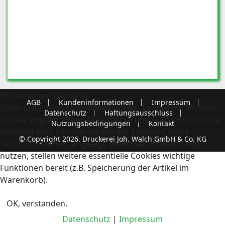
Wir benutzen Cookies
AGB
Kundeninformationen
Impressum
Diese Seite nutzt essentielle Cookies. Es wird ein Session-
Datenschutz
Haftungsausschluss
Cookie angelegt. Beim Akzeptieren und Ausblenden dieser
Nutzungsbedingungen
Kontakt
Meldung wird darüber hinaus der Session-Cookie
© Copyright 2026, Druckerei Joh. Walch GmbH & Co. KG
'reDimCookieHint' angelegt. Wenn Sie unseren Shop
nutzen, stellen weitere essentielle Cookies wichtige
Funktionen bereit (z.B. Speicherung der Artikel im
Warenkorb).
OK, verstanden.
Datenschutz
|
Impressum