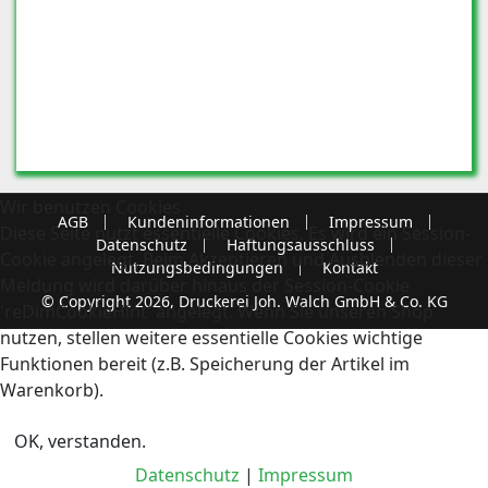
Wir benutzen Cookies
AGB
Kundeninformationen
Impressum
Diese Seite nutzt essentielle Cookies. Es wird ein Session-
Datenschutz
Haftungsausschluss
Cookie angelegt. Beim Akzeptieren und Ausblenden dieser
Nutzungsbedingungen
Kontakt
Meldung wird darüber hinaus der Session-Cookie
© Copyright 2026, Druckerei Joh. Walch GmbH & Co. KG
'reDimCookieHint' angelegt. Wenn Sie unseren Shop
nutzen, stellen weitere essentielle Cookies wichtige
Funktionen bereit (z.B. Speicherung der Artikel im
Warenkorb).
OK, verstanden.
Datenschutz
|
Impressum