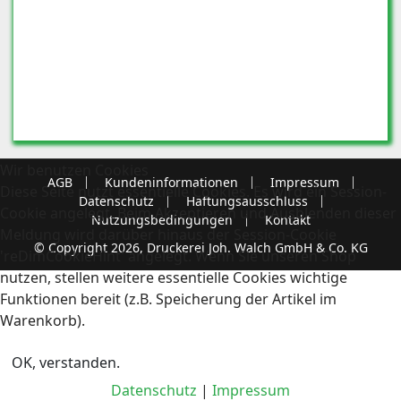
Wir benutzen Cookies
AGB
Kundeninformationen
Impressum
Diese Seite nutzt essentielle Cookies. Es wird ein Session-
Datenschutz
Haftungsausschluss
Cookie angelegt. Beim Akzeptieren und Ausblenden dieser
Nutzungsbedingungen
Kontakt
Meldung wird darüber hinaus der Session-Cookie
© Copyright 2026, Druckerei Joh. Walch GmbH & Co. KG
'reDimCookieHint' angelegt. Wenn Sie unseren Shop
nutzen, stellen weitere essentielle Cookies wichtige
Funktionen bereit (z.B. Speicherung der Artikel im
Warenkorb).
OK, verstanden.
Datenschutz
|
Impressum