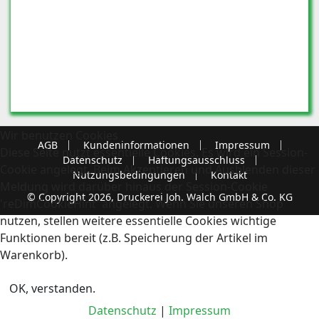
Wir benutzen Cookies
AGB
Kundeninformationen
Impressum
Diese Seite nutzt essentielle Cookies. Es wird ein Session-
Datenschutz
Haftungsausschluss
Cookie angelegt. Beim Akzeptieren und Ausblenden dieser
Nutzungsbedingungen
Kontakt
Meldung wird darüber hinaus der Session-Cookie
© Copyright 2026, Druckerei Joh. Walch GmbH & Co. KG
'reDimCookieHint' angelegt. Wenn Sie unseren Shop
nutzen, stellen weitere essentielle Cookies wichtige
Funktionen bereit (z.B. Speicherung der Artikel im
Warenkorb).
OK, verstanden.
Datenschutz
|
Impressum