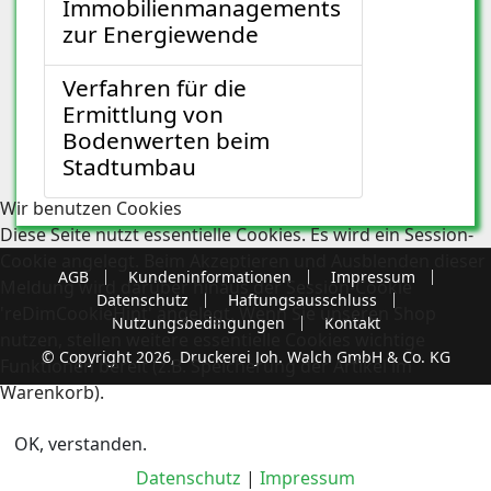
Immobilienmanagements
zur Energiewende
Verfahren für die
Ermittlung von
Bodenwerten beim
Stadtumbau
Wir benutzen Cookies
Diese Seite nutzt essentielle Cookies. Es wird ein Session-
Cookie angelegt. Beim Akzeptieren und Ausblenden dieser
AGB
Kundeninformationen
Impressum
Meldung wird darüber hinaus der Session-Cookie
Datenschutz
Haftungsausschluss
'reDimCookieHint' angelegt. Wenn Sie unseren Shop
Nutzungsbedingungen
Kontakt
nutzen, stellen weitere essentielle Cookies wichtige
© Copyright 2026, Druckerei Joh. Walch GmbH & Co. KG
Funktionen bereit (z.B. Speicherung der Artikel im
Warenkorb).
OK, verstanden.
Datenschutz
|
Impressum