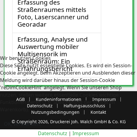
Erfassung des
Straßenraumes mittels
Foto, Laserscanner und
Georadar
Erfassung, Analyse und
Auswertung mobiler
Multisensorik im
Wir benutzen Cookies
Straßenraum: Ein
Diese Seite nutzt essentielle Cookies. Es wird ein Session-
Erfahrungsbericht
Cookie angelegt. Beim Akzeptieren und Ausblenden dieser
Meldung wird darüber hinaus der Session-Cookie
'reDimCookieHint' angelegt. Wenn Sie unseren Shop
nutzen, stellen weitere essentielle Cookies wichtige
AGB
Kundeninformationen
Impressum
Funktionen bereit (z.B. Speicherung der Artikel im
Datenschutz
Haftungsausschluss
Warenkorb).
Nutzungsbedingungen
Kontakt
© Copyright 2026, Druckerei Joh. Walch GmbH & Co. KG
OK, verstanden.
Datenschutz
|
Impressum