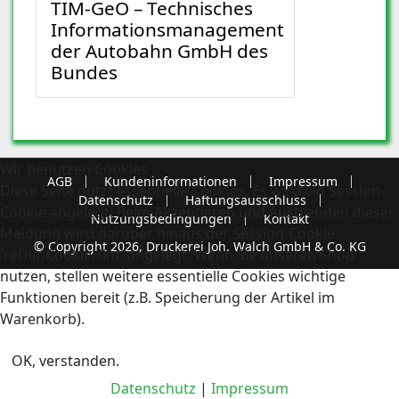
TIM-GeO – Technisches
Informationsmanagement
der Autobahn GmbH des
Bundes
Wir benutzen Cookies
AGB
Kundeninformationen
Impressum
Diese Seite nutzt essentielle Cookies. Es wird ein Session-
Datenschutz
Haftungsausschluss
Cookie angelegt. Beim Akzeptieren und Ausblenden dieser
Nutzungsbedingungen
Kontakt
Meldung wird darüber hinaus der Session-Cookie
© Copyright 2026, Druckerei Joh. Walch GmbH & Co. KG
'reDimCookieHint' angelegt. Wenn Sie unseren Shop
nutzen, stellen weitere essentielle Cookies wichtige
Funktionen bereit (z.B. Speicherung der Artikel im
Warenkorb).
OK, verstanden.
Datenschutz
|
Impressum