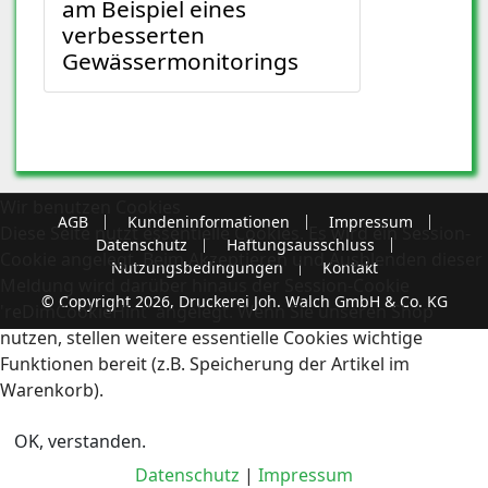
am Beispiel eines
verbesserten
Gewässermonitorings
Wir benutzen Cookies
AGB
Kundeninformationen
Impressum
Diese Seite nutzt essentielle Cookies. Es wird ein Session-
Datenschutz
Haftungsausschluss
Cookie angelegt. Beim Akzeptieren und Ausblenden dieser
Nutzungsbedingungen
Kontakt
Meldung wird darüber hinaus der Session-Cookie
© Copyright 2026, Druckerei Joh. Walch GmbH & Co. KG
'reDimCookieHint' angelegt. Wenn Sie unseren Shop
nutzen, stellen weitere essentielle Cookies wichtige
Funktionen bereit (z.B. Speicherung der Artikel im
Warenkorb).
OK, verstanden.
Datenschutz
|
Impressum