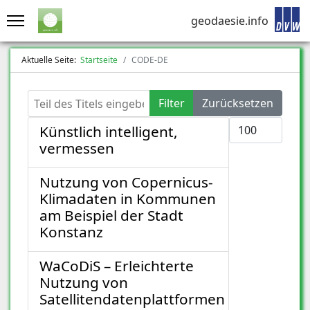
geodaesie.info
Aktuelle Seite:
Startseite
CODE-DE
Teil des Titels eingeben
Filter
Zurücksetzen
Anzeige #
Künstlich intelligent,
vermessen
Nutzung von Copernicus-
Klimadaten in Kommunen
am Beispiel der Stadt
Konstanz
WaCoDiS – Erleichterte
Nutzung von
Satellitendatenplattformen