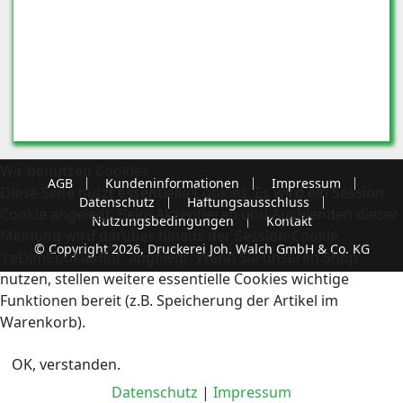
Wir benutzen Cookies
AGB
Kundeninformationen
Impressum
Diese Seite nutzt essentielle Cookies. Es wird ein Session-
Datenschutz
Haftungsausschluss
Cookie angelegt. Beim Akzeptieren und Ausblenden dieser
Nutzungsbedingungen
Kontakt
Meldung wird darüber hinaus der Session-Cookie
© Copyright 2026, Druckerei Joh. Walch GmbH & Co. KG
'reDimCookieHint' angelegt. Wenn Sie unseren Shop
nutzen, stellen weitere essentielle Cookies wichtige
Funktionen bereit (z.B. Speicherung der Artikel im
Warenkorb).
OK, verstanden.
Datenschutz
|
Impressum