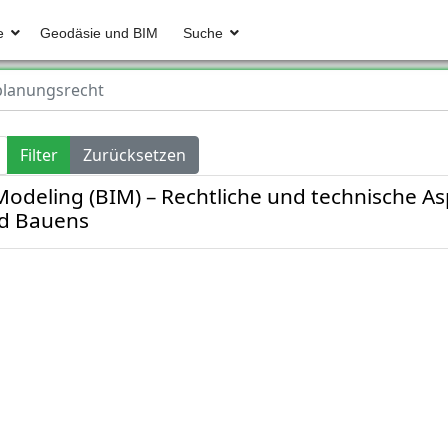
e
Geodäsie und BIM
Suche
lanungsrecht
Filter
Zurücksetzen
Modeling (BIM) – Rechtliche und technische As
nd Bauens